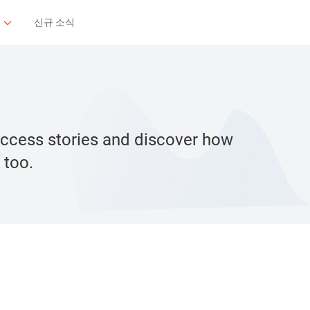
신규 소식
success stories and discover how
 too.