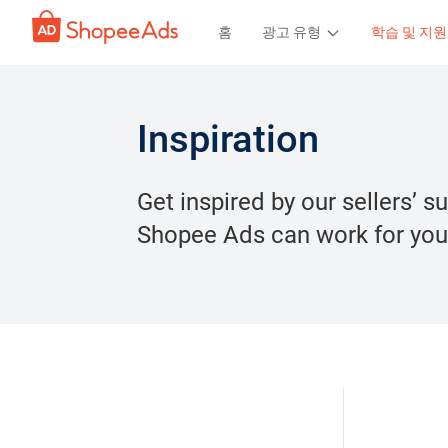
홈
광고 유형
학습 및 지원
Inspiration
Get inspired by our sellers’ 
Shopee Ads can work for you